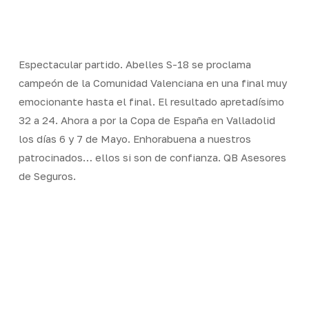
Skip
Men
to
Close
main
Menu
content
Espectacular partido. Abelles S-18 se proclama
campeón de la Comunidad Valenciana en una final muy
emocionante hasta el final. El resultado apretadísimo
32 a 24. Ahora a por la Copa de España en Valladolid
los días 6 y 7 de Mayo. Enhorabuena a nuestros
patrocinados… ellos si son de confianza. QB Asesores
de Seguros.