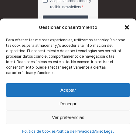
Gestionar consentimiento
Para ofrecer las mejores experiencias, utilizamos tecnologías como
las cookies para almacenar y/o acceder a la información del
dispositivo. El consentimiento de estas tecnologías nos permitirá
procesar datos como el comportamiento de navegación o las
identificaciones únicas en este sitio. No consentir o retirar el
consentimiento, puede afectar negativamente a ciertas
características y funciones.
Aceptar
Denegar
© 2026 Quality Brokers Valencia.
Ver preferencias
x-
facebook
linkedin
youtube
instagram
Política de Cookies
Política de Privacidad
Aviso Legal