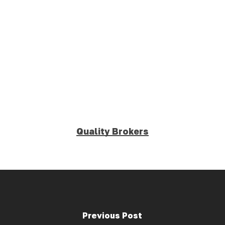
Skip
Men
to
Close
main
Menu
content
Quality Brokers
Previous Post