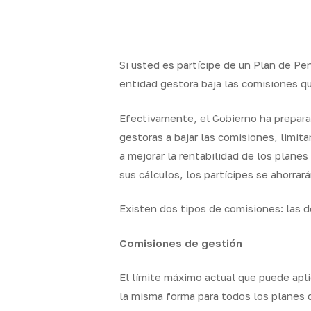
Skip
to
x-
facebook
linkedin
youtube
instag
main
twitter
content
Si usted es partícipe de un Plan de P
entidad gestora baja las comisiones qu
Quality
Segur
Efectivamente, el Gobierno ha prepara
Brokers
particul
gestoras a bajar las comisiones, limit
a mejorar la rentabilidad de los plane
sus cálculos, los partícipes se ahorra
Existen dos tipos de comisiones: las d
Comisiones de gestión
El límite máximo actual que puede apli
la misma forma para todos los planes 