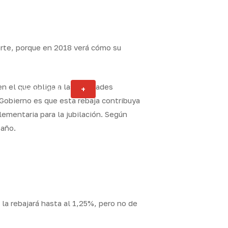
erte, porque en 2018 verá cómo su
n el que obliga a las entidades
Actualidad
+
ity
 Gobierno es que esta rebaja contribuya
lementaria para la jubilación. Según
 año.
la rebajará hasta al 1,25%, pero no de