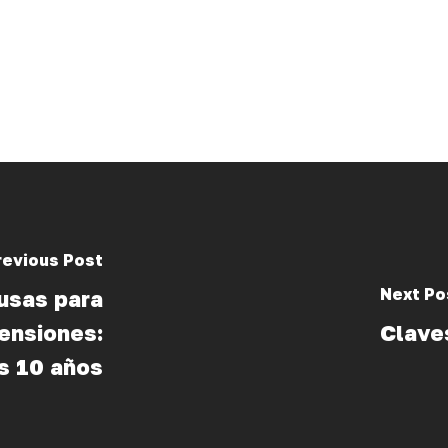
revious Post
Next Po
usas para
pensiones:
Claves
os 10 años