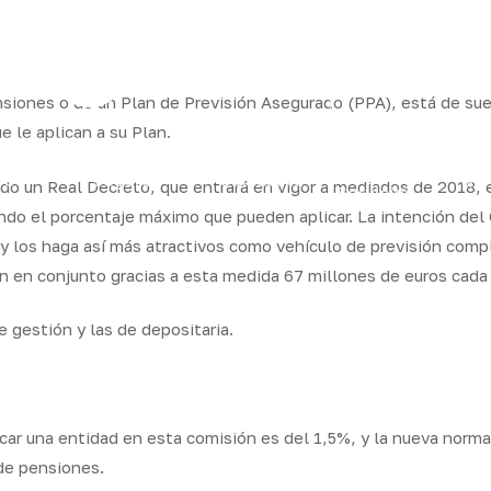
ram
ensiones o de un Plan de Previsión Asegurado (PPA), está de su
e le aplican a su Plan.
os
Seguros
Calcula tu
QB
do un Real Decreto, que entrará en vigor a mediados de 2018, e
Servicios
ares
empresas
precio
Integr
ando el porcentaje máximo que pueden aplicar. La intención del
s y los haga así más atractivos como vehículo de previsión comp
rán en conjunto gracias a esta medida 67 millones de euros cada
e gestión y las de depositaria.
car una entidad en esta comisión es del 1,5%, y la nueva norma 
de pensiones.