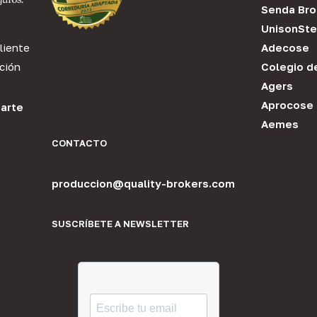
Senda Bro
UnisonSte
liente
Adecose
ción
Colegio d
Agers
Aprocose
arte
Aemes
CONTACTO
produccion@quality-brokers.com
SUSCRÍBETE A NEWSLETTER