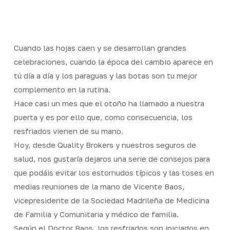
Skip
Men
to
Close
main
Menu
content
Cuando las hojas caen y se desarrollan grandes
celebraciones, cuando la época del cambio aparece en
tú día a día y los paraguas y las botas son tu mejor
complemento en la rutina.
Hace casi un mes que el otoño ha llamado a nuestra
puerta y es por ello que, como consecuencia, los
resfriados vienen de su mano.
Hoy, desde Quality Brokers y nuestros seguros de
salud, nos gustaría dejaros una serie de consejos para
que podáis evitar los estornudos típicos y las toses en
medias reuniones de la mano de Vicente Baos,
vicepresidente de la Sociedad Madrileña de Medicina
de Familia y Comunitaria y médico de familia.
Según el Doctor Baos, los resfriados son iniciados en