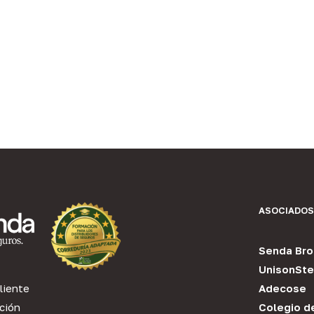
ASOCIADOS
Senda Bro
UnisonSte
liente
Adecose
ción
Colegio d