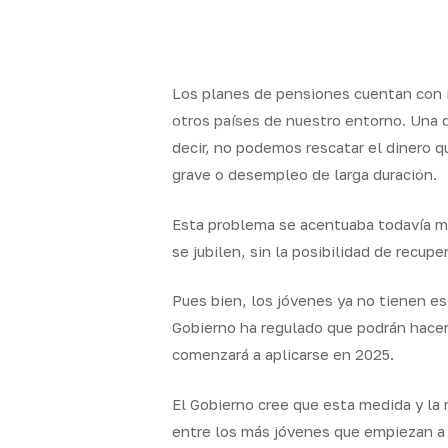
Skip
to
x-
facebook
linkedin
youtube
instag
main
twitter
content
Los planes de pensiones cuentan con i
otros países de nuestro entorno. Una d
decir, no podemos rescatar el dinero 
Quality
Segur
grave o desempleo de larga duración.
Brokers
particul
Esta problema se acentuaba todavía má
se jubilen, sin la posibilidad de recuper
Pues bien, los jóvenes ya no tienen es
Gobierno ha regulado que podrán hacers
comenzará a aplicarse en 2025.
El Gobierno cree que esta medida y la
entre los más jóvenes que empiezan a t