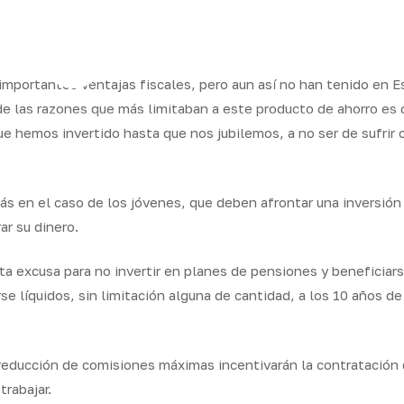
ram
mportantes ventajas fiscales, pero aun así no han tenido en E
e las razones que más limitaban a este producto de ahorro es qu
que hemos invertido hasta que nos jubilemos, a no ser de sufr
os
Seguros
Calcula tu
QB
Servicios
ares
empresas
precio
Integr
s en el caso de los jóvenes, que deben afrontar una inversión
ar su dinero.
ta excusa para no invertir en planes de pensiones y beneficiars
e líquidos, sin limitación alguna de cantidad, a los 10 años de 
 reducción de comisiones máximas incentivarán la contratació
rabajar.