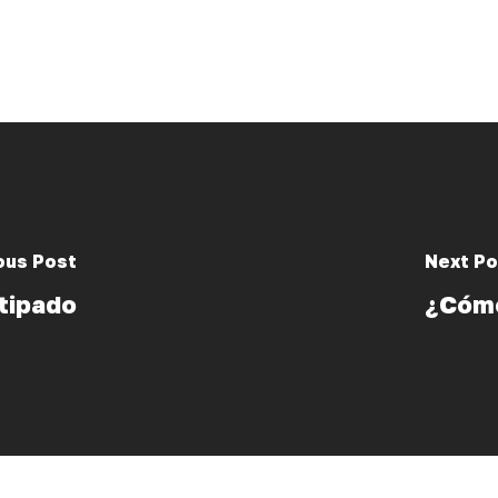
ous Post
Next Po
stipado
¿Cómo