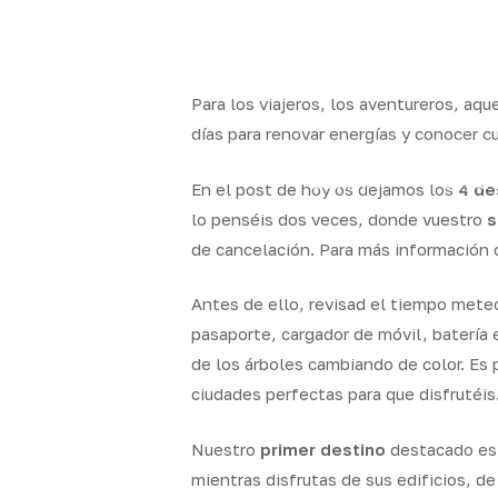
Skip
to
x-
facebook
linkedin
youtube
instag
main
twitter
content
Para los viajeros, los aventureros, aq
días para renovar energías y conocer cu
Quality
Segur
En el post de hoy os dejamos los
4 de
Brokers
particul
lo penséis dos veces, donde vuestro
s
de cancelación. Para más información 
Antes de ello, revisad el tiempo meteo
pasaporte, cargador de móvil, batería 
de los árboles cambiando de color. Es p
ciudades perfectas para que disfrutéis
Nuestro
primer destino
destacado e
mientras disfrutas de sus edificios, de