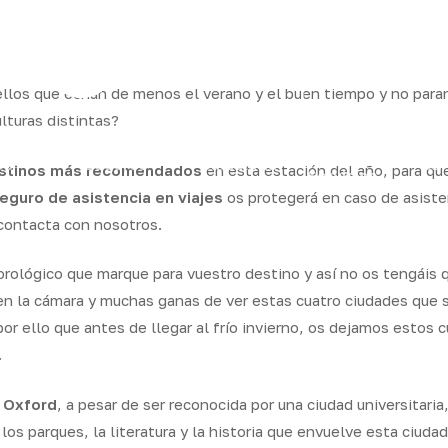
ram
uellos que echan de menos el verano y el buen tiempo y no para
lturas distintas?
os
Seguros
Calcula tu
QB
stinos más recomendados
en esta estación del año, para qu
Servicios
ares
empresas
precio
Integr
eguro de asistencia en viajes
os protegerá en caso de asisten
contacta con nosotros.
rológico que marque para vuestro destino y así no os tengáis q
en la cámara y muchas ganas de ver estas cuatro ciudades que se
or ello que antes de llegar al frío invierno, os dejamos estos 
.
s
Oxford
, a pesar de ser reconocida por una ciudad universitari
 los parques, la literatura y la historia que envuelve esta ciuda