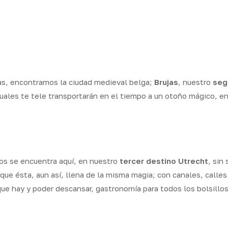
las, encontramos la ciudad medieval belga;
Brujas
, nuestro
seg
uales te tele transportarán en el tiempo a un otoño mágico, en
jos se encuentra aquí, en nuestro
tercer destino
Utrecht
, sin
que ésta, aun así, llena de la misma magia; con canales, calle
 que hay y poder descansar, gastronomía para todos los bolsill