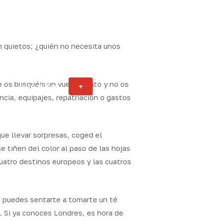
n quietos; ¿quién no necesita unos
e os busquéis un vuelo barato y no os
Actualidad
+
ity
cia, equipajes, repatriación o gastos
ue llevar sorpresas, coged el
 tiñen del color al paso de las hojas
cuatro destinos europeos y las cuatros
a, puedes sentarte a tomarte un té
d. Si ya conoces Londres, es hora de