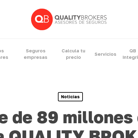
ram
os
Seguros
Calcula tu
QB
Servicios
ares
empresas
precio
Integr
Noticias
 de 89 millones
a QUALITY BRO