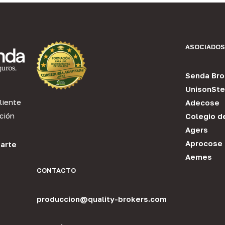
ASOCIADOS
Senda Bro
UnisonSte
liente
Adecose
ción
Colegio d
Agers
Aprocose
arte
Aemes
CONTACTO
produccion@quality-brokers.com