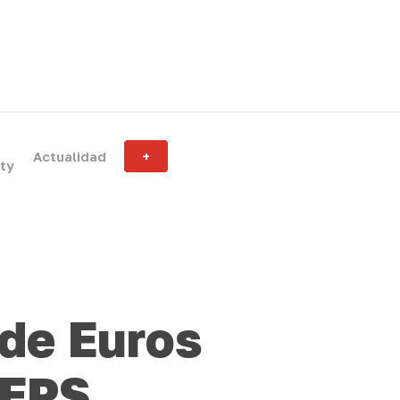
Actualidad
+
ity
 de Euros
KERS