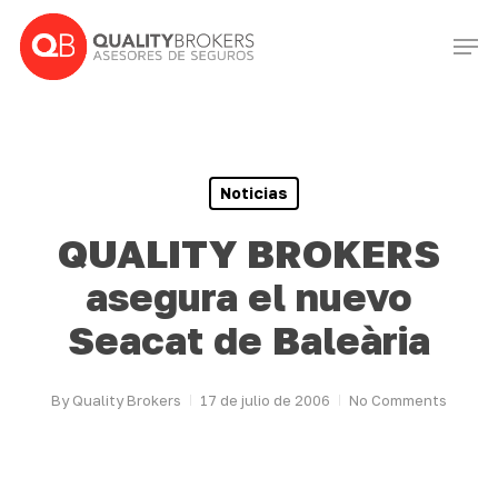
Skip
Men
to
Close
main
Menu
content
Noticias
QUALITY BROKERS
asegura el nuevo
Seacat de Baleària
By
Quality Brokers
17 de julio de 2006
No Comments