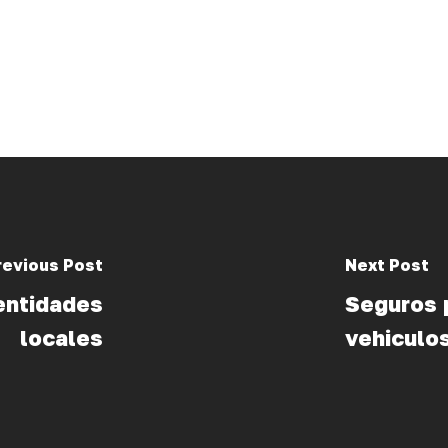
revious Post
Next Post
entidades
Seguros p
locales
vehiculo