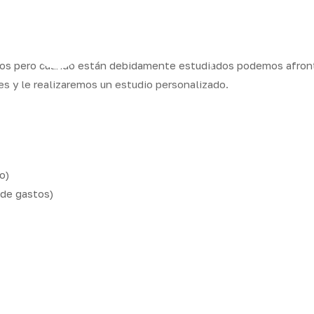
ram
egos pero cuando están debidamente estudiados podemos afront
s y le realizaremos un estudio personalizado.
os
Seguros
Calcula tu
QB
Servicios
ares
empresas
precio
Integr
o)
 de gastos)