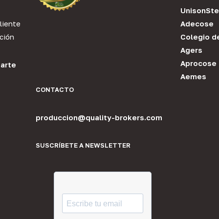
UnisonSte
liente
Adecose
ción
Colegio d
Agers
Aprocose
arte
Aemes
CONTACTO
produccion@quality-brokers.com
SUSCRÍBETE A NEWSLETTER