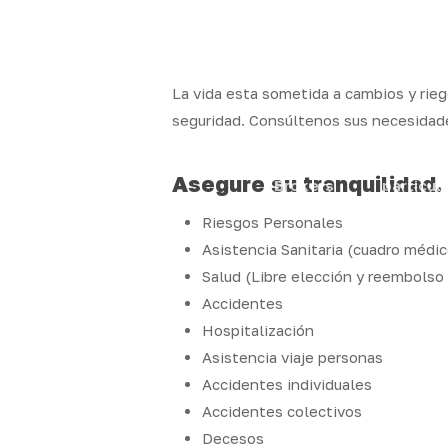
Skip
to
x-
facebook
linkedin
youtube
instag
main
twitter
content
La vida esta sometida a cambios y ri
seguridad. Consúltenos sus necesidade
Quality
Segur
Asegure su tranquilidad.
Brokers
particul
Riesgos Personales
Asistencia Sanitaria (cuadro médic
Salud (Libre elección y reembolso
Accidentes
Hospitalización
Asistencia viaje personas
Accidentes individuales
Accidentes colectivos
Decesos