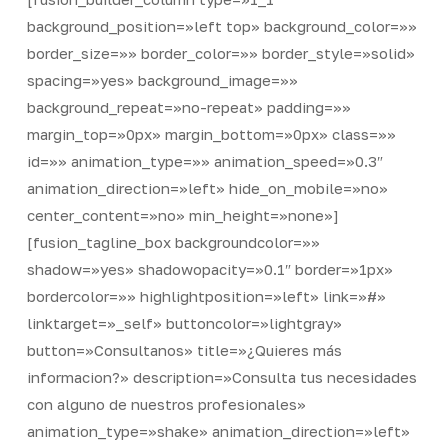
background_position=»left top» background_color=»»
border_size=»» border_color=»» border_style=»solid»
spacing=»yes» background_image=»»
background_repeat=»no-repeat» padding=»»
margin_top=»0px» margin_bottom=»0px» class=»»
id=»» animation_type=»» animation_speed=»0.3″
animation_direction=»left» hide_on_mobile=»no»
center_content=»no» min_height=»none»]
[fusion_tagline_box backgroundcolor=»»
shadow=»yes» shadowopacity=»0.1″ border=»1px»
bordercolor=»» highlightposition=»left» link=»#»
linktarget=»_self» buttoncolor=»lightgray»
button=»Consultanos» title=»¿Quieres más
informacion?» description=»Consulta tus necesidades
con alguno de nuestros profesionales»
animation_type=»shake» animation_direction=»left»