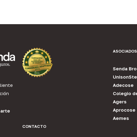
ASOCIADOS
Senda Bro
UnisonSte
liente
Adecose
ción
Colegio d
Agers
Aprocose
arte
Aemes
CONTACTO