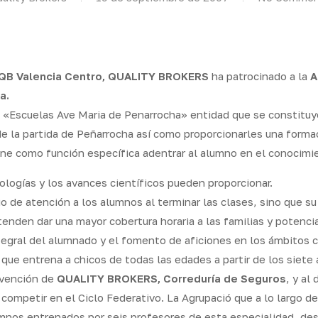
 QB Valencia Centro, QUALITY BROKERS
ha patrocinado a la
A
a.
 «Escuelas Ave Maria de Penarrocha» entidad que se constituyó
 de la partida de Peñarrocha así como proporcionarles una formac
ene como función específica adentrar al alumno en el conocimie
logías y los avances científicos pueden proporcionar.
io de atención a los alumnos al terminar las clases, sino que s
enden dar una mayor cobertura horaria a las familias y potencia
egral del alumnado y el fomento de aficiones en los ámbitos c
que entrena a chicos de todas las edades a partir de los siete
ervención de
QUALITY BROKERS, Correduría de Seguros
, y al
 competir en el Ciclo Federativo. La Agrupació que a lo largo d
umnos entrenados por seis profesores de esta especialidad, desa