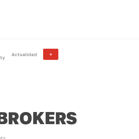
Actualidad
+
ity
 BROKERS
ts