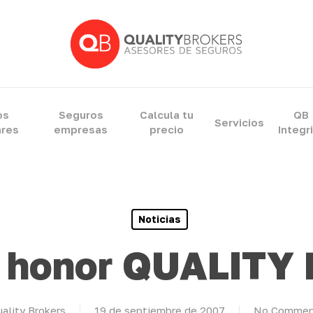
ram
os
Seguros
Calcula tu
QB
Servicios
ares
empresas
precio
Integr
Noticias
e honor QUALITY
ality Brokers
19 de septiembre de 2007
No Commen