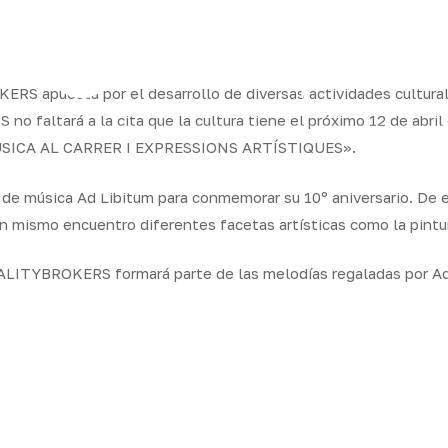
ram
S apuesta por el desarrollo de diversas actividades culturale
o faltará a la cita que la cultura tiene el próximo 12 de abril
MÚSICA AL CARRER I EXPRESSIONS ARTÍSTIQUES».
os
Seguros
Calcula tu
QB
Servicios
ares
empresas
precio
Integr
la de música Ad Libitum para conmemorar su 10º aniversario. De
n mismo encuentro diferentes facetas artísticas como la pintura,
UALITYBROKERS formará parte de las melodías regaladas por Ad