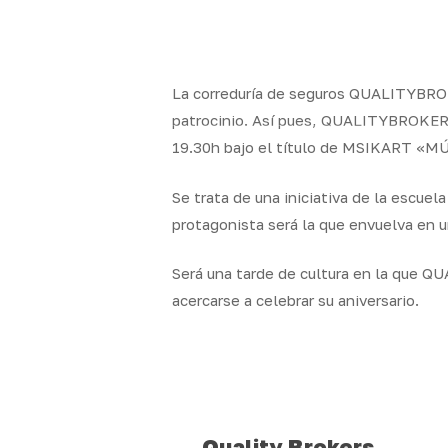
Skip
to
x-
facebook
linkedin
youtube
instag
main
twitter
content
La correduría de seguros QUALITYBROKER
patrocinio. Así pues, QUALITYBROKERS n
19.30h bajo el título de MSIKART «
Quality
Segur
Brokers
particul
Se trata de una iniciativa de la escue
protagonista será la que envuelva en u
Será una tarde de cultura en la que Q
acercarse a celebrar su aniversario.
Quality Brokers