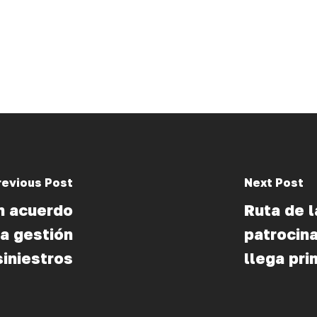
revious Post
Next Post
n acuerdo
Ruta de l
a gestión
patroci
siniestros
llega pri