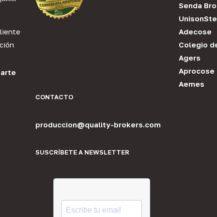
Senda Bro
UnisonSte
liente
Adecose
ción
Colegio d
Agers
Aprocose
arte
Aemes
CONTACTO
produccion@quality-brokers.com
SUSCRÍBETE A NEWSLETTER