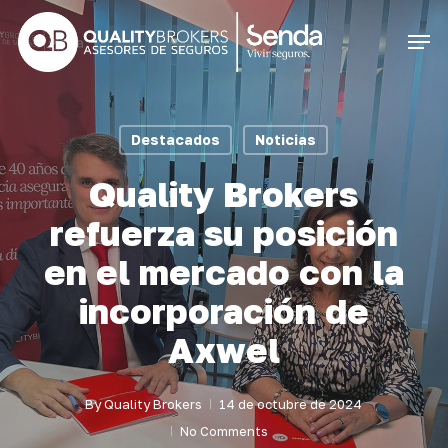
Skip
Men
to
Close
main
Menu
content
Destacados
Noticias
Quality Brokers
refuerza su posición
en el mercado con la
incorporación de
Axwel
By
Quality Brokers
14 de octubre de 2024
No Comments