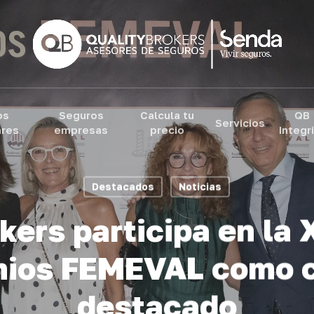
ram
os
Seguros
Calcula tu
QB
Servicios
ares
empresas
precio
Integr
Destacados
Noticias
kers participa en la 
mios FEMEVAL como 
destacado