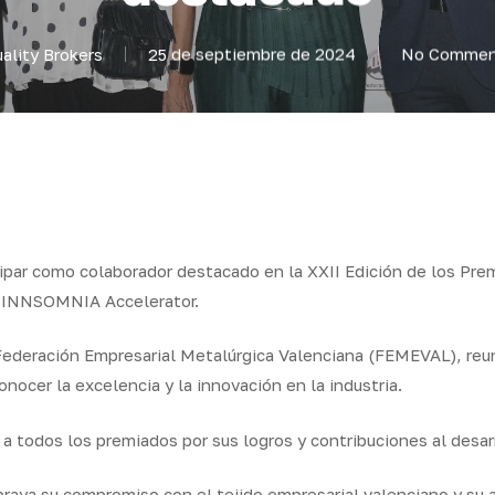
ality Brokers
25 de septiembre de 2024
No Commen
icipar como colaborador destacado en la XXII Edición de los P
e INNSOMNIA Accelerator.
a Federación Empresarial Metalúrgica Valenciana (FEMEVAL), re
nocer la excelencia y la innovación en la industria.
 a todos los premiados por sus logros y contribuciones al desar
raya su compromiso con el tejido empresarial valenciano y su a