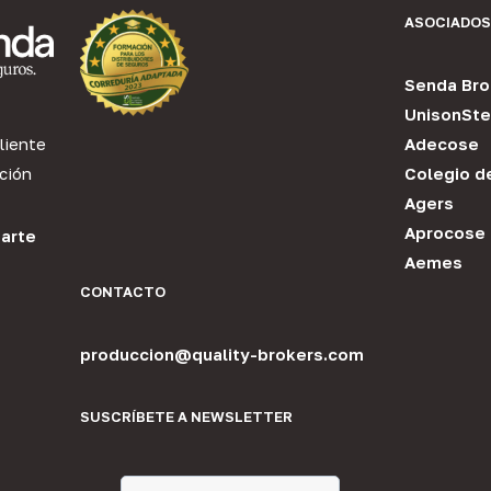
ASOCIADOS
Senda Bro
UnisonSte
liente
Adecose
ción
Colegio d
Agers
Aprocose
arte
Aemes
CONTACTO
produccion@quality-brokers.com
SUSCRÍBETE A NEWSLETTER