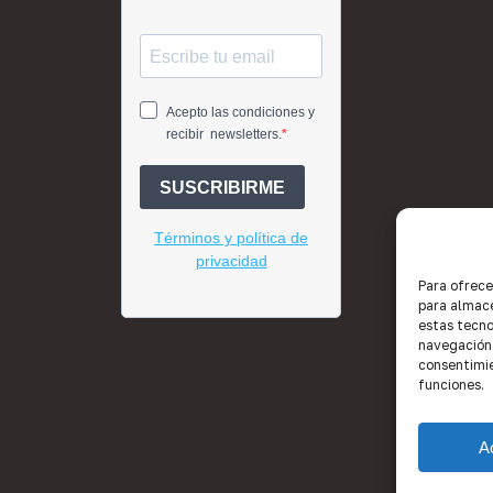
Para ofrece
para almace
estas tecno
navegación o
consentimie
funciones.
A