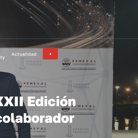
Actualidad
+
ity
XXII Edición
colaborador