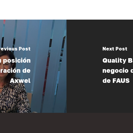
revious Post
Next Post
u posición
Quality B
oración de
negocio 
Axwel
de FAUS