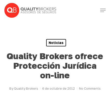
Skip
Men
to
Close
main
Menu
content
Noticias
Quality Brokers ofrece
Protección Jurídica
on-line
By
Quality Brokers
6 de octubre de 2012
No Comments