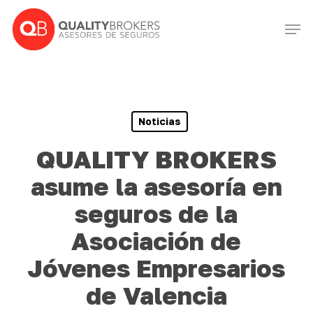
Skip
Men
to
Close
main
Menu
content
Noticias
QUALITY BROKERS
asume la asesoría en
seguros de la
Asociación de
Jóvenes Empresarios
de Valencia