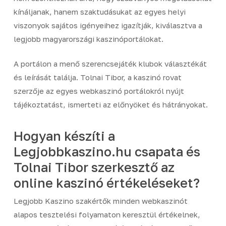
kínáljanak, hanem szaktudásukat az egyes helyi
viszonyok sajátos igényeihez igazítják, kiválasztva a
legjobb magyarországi kaszinóportálokat.
A portálon a menő szerencsejáték klubok választékát
és leírását találja. Tolnai Tibor, a kaszinó rovat
szerzője az egyes webkaszinó portálokról nyújt
tájékoztatást, ismerteti az előnyöket és hátrányokat.
Hogyan készíti a
Legjobbkaszino.hu csapata és
Tolnai Tibor szerkesztő az
online kaszinó értékeléseket?
Legjobb Kaszino szakértők minden webkaszinót
alapos tesztelési folyamaton keresztül értékelnek,