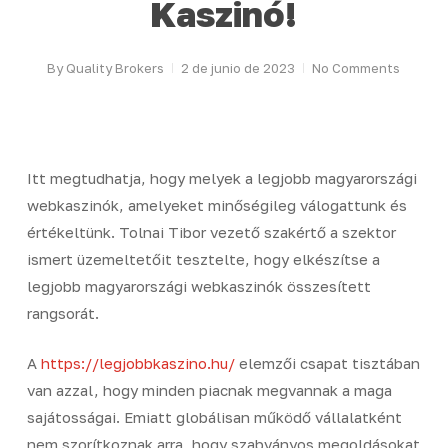
Kaszinó!
By
Quality Brokers
2 de junio de 2023
No Comments
Itt megtudhatja, hogy melyek a legjobb magyarországi
webkaszinók, amelyeket minőségileg válogattunk és
értékeltünk. Tolnai Tibor vezető szakértő a szektor
ismert üzemeltetőit tesztelte, hogy elkészítse a
legjobb magyarországi webkaszinók összesített
rangsorát.
A
https://legjobbkaszino.hu/
elemzői csapat tisztában
van azzal, hogy minden piacnak megvannak a maga
sajátosságai. Emiatt globálisan működő vállalatként
nem szorítkoznak arra, hogy szabványos megoldásokat