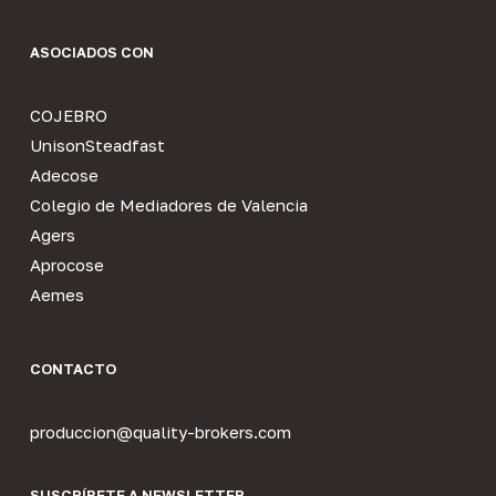
ASOCIADOS CON
COJEBRO
UnisonSteadfast
Adecose
Colegio de Mediadores de Valencia
Agers
Aprocose
Aemes
CONTACTO
produccion@quality-brokers.com
SUSCRÍBETE A NEWSLETTER