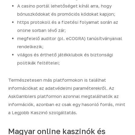
A casino portál lehetőséget kínál arra, hogy
bónuszkódokat és promóciós kódokat kapjon;
https protokoll és a fizetési folyamat során az
online sorban lévő zár;
megfelelő auditor (pl. eCOGRA) tanúsítványaival
rendelkezik;
világos és érthető játékklubok és biztonsági
politikák feltételei;
Természetesen más platformokon is találhat
információkat az adatvédelmi paraméterekről. Az
AskGamblers platformon azonnal megtalálhatók az
információk, azonban ez csak egy hasonló forrás, mint
a Legjobb Kaszinó szolgáltatás.
Magyar online kaszinók és