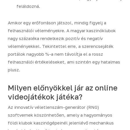
feláldozná.
Amikor egy erőforráson játszol, mindig figyelj a
felhasználói véleményekre. A magyar kaszinóklubok
nagy százaléka rendelkezik pozitív és negatív
véleményekkel. Tekintettel erre, a szerencsejáték
portálok nagyobb %-a nem távolítja el a rossz
felhasználói értékeléseket, ami szintén egy hatalmas
plusz.
Milyen előnyökkel jár az online
videojátékok játéka?
Az innovatív véletlenszám-generátor (RNG)
szoftvernek köszönhetően, amely a hagyományos
földi klubok kaszinógépeinél jelenlévő mechanikus