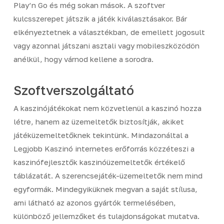
Play’n Go és még sokan mások. A szoftver
kulcsszerepet játszik a játék kiválasztásakor. Bár
elkényeztetnek a választékban, de emellett jogosult
vagy azonnal játszani asztali vagy mobileszközödön
anélkül, hogy várnod kellene a sorodra.
Szoftverszolgáltató
A kaszinójátékokat nem közvetlenül a kaszinó hozza
létre, hanem az üzemeltetők biztosítják, akiket
játéküzemeltetőknek tekintünk. Mindazonáltal a
Legjobb Kaszinó internetes erőforrás közzéteszi a
kaszinófejlesztők kaszinóüzemeltetők értékelő
táblázatát. A szerencsejáték-üzemeltetők nem mind
egyformák. Mindegyiküknek megvan a saját stílusa,
ami látható az azonos gyártók termelésében,
különböző jellemzőket és tulajdonságokat mutatva.