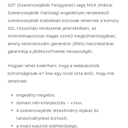
SZF (Szerencsejáték Felügyelet) vagy MGA (Máltai
Szerencsejáték Hatóság) engedéllyel rendelkező
szerencsejáték klubokban biztosak lehetnek a komoly
SSL titkosítási rendszerek jelenlétében, az
internetkapcsolat magas szintű megbízhatóságában,
amely véletlenszám-generátor (RNG) használatával
garantálja a játékszoftverek helyességét.
Hogyan lehet kideríteni, hogy a webkaszinók
biztonságosak-e? Íme egy rövid lista arról, hogy mik
lehetnek:
engedély megléte;
domain név kiterjesztés – «.hu»;
A szerencsejáték létesítmény díjakat és
tanúsítványokat biztosít;
a mobil kaszinó elérhetősége;