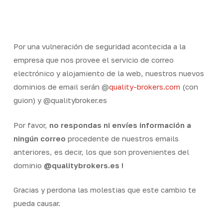
Skip
Men
to
Close
main
Menu
content
Por una vulneración de seguridad acontecida a la
empresa que nos provee el servicio de correo
electrónico y alojamiento de la web, nuestros nuevos
dominios de email serán @
quality-brokers.com
(con
guion) y @qualitybroker.es
Por favor,
no respondas ni envíes información a
ningún correo
procedente de nuestros emails
anteriores, es decir, los que son provenientes del
dominio
@qualitybrokers.es !
Gracias y perdona las molestias que este cambio te
pueda causar.