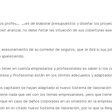
ram
s profesionales de elaborar presupuestos y diseñar los proyec
en analizar, no debe faltar las situación de sus coberturas as
os
Seguros
Calcula tu
QB
Servicios
ares
empresas
precio
Integr
 asesoramiento de su corredor de seguros, que le dirá si sus pó
n apareciendo.
ener en cuenta empresarios y profesionales es saber si los c
presa y Profesional están en los límites adecuados y adaptados
s capitales se hayan adaptado al nuevo Sistema de Valoració
tiene nada que ver con los temas empresariales, pero que tiene
orque en caso de daños corporales en un siniestro en la empre
gido en el citado nuevo Sistema de Valoración, por lo que la Res