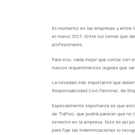
Skip
to
x-
facebook
linkedin
youtube
instag
main
twitter
content
Es momento en las empresas y entre lo
el nuevo 2017. Entre los temas que deb
profesionales.
Quality
Segur
Brokers
particul
Para ello, nada mejor que contar con el
nuevos requerimientos legales que va
La novedad más importante que deben t
Responsabilidad Civil Patronal, de Em
Especialmente importante es que esto
de Tráfico, que podría parecer que no 
siniestro en la empresa. Esto es así p
para fijar las indemnizaciones lo reco