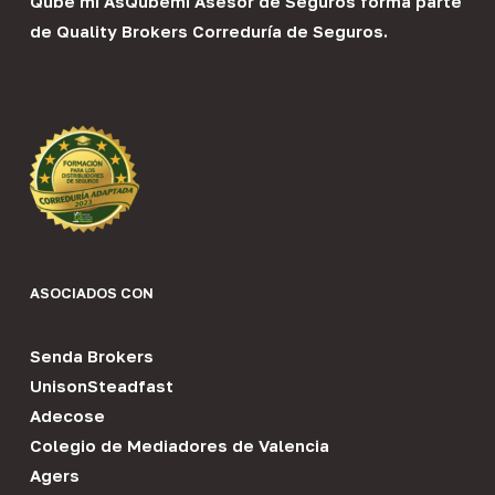
Qube mi As
Qubemi Asesor de Seguros
forma parte
de
Quality Brokers Correduría de Seguros
.
ASOCIADOS CON
Senda Brokers
UnisonSteadfast
Adecose
Colegio de Mediadores de Valencia
Agers