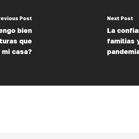
revious Post
Next Post
engo bien
La confia
turas que
familias
 mi casa?
pandemi