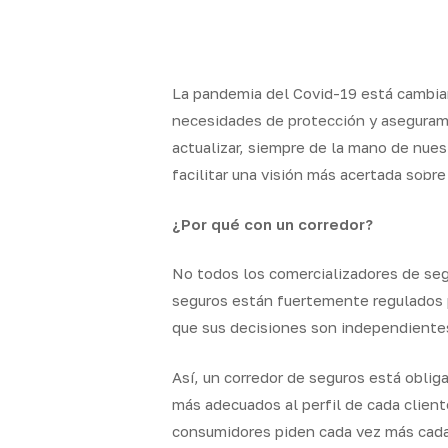
Skip
to
x-
facebook
linkedin
youtube
instag
main
twitter
content
La pandemia del Covid-19 está cambian
necesidades de protección y aseguram
actualizar, siempre de la mano de nue
Quality
Segur
facilitar una visión más acertada sob
Brokers
particul
¿Por qué con un corredor?
No todos los comercializadores de seg
seguros están fuertemente regulados p
que sus decisiones son independientes
Así, un corredor de seguros está oblig
más adecuados al perfil de cada client
consumidores piden cada vez más cada 