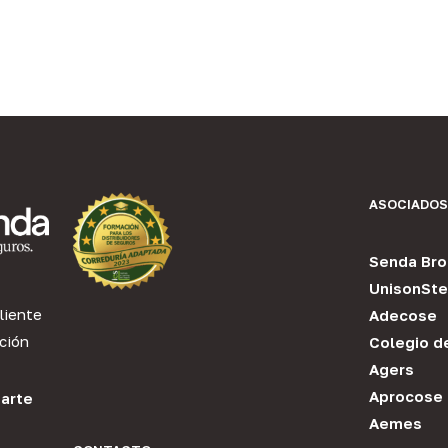
ASOCIADOS
Senda Bro
UnisonSte
liente
Adecose
ción
Colegio d
Agers
Aprocose
arte
Aemes