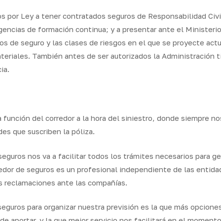
s por Ley a tener contratados seguros de Responsabilidad Civi
igencias de formación continua; y a presentar ante el Minister
s de seguro y las clases de riesgos en el que se proyecte actua
teriales. También antes de ser autorizados la Administración t
ia.
función del corredor a la hora del siniestro, donde siempre no
des que suscriben la póliza.
seguros nos va a facilitar todos los trámites necesarios para g
edor de seguros es un profesional independiente de las entida
s reclamaciones ante las compañías.
seguros para organizar nuestra previsión es la que más opciones 
e aportar, y la que mejor servicio nos facilitará en el moment