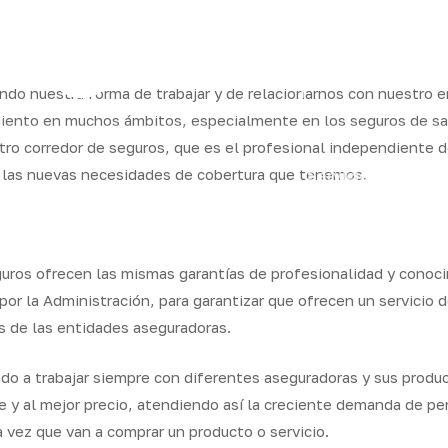
ram
do nuestra forma de trabajar y de relacionarnos con nuestro e
iento en muchos ámbitos, especialmente en los seguros de sa
stro corredor de seguros, que es el profesional independiente 
os
Seguros
Calcula tu
QB
re las nuevas necesidades de cobertura que tenemos.
Servicios
ares
empresas
precio
Integr
uros ofrecen las mismas garantías de profesionalidad y conoci
or la Administración, para garantizar que ofrecen un servicio 
 de las entidades aseguradoras.
ado a trabajar siempre con diferentes aseguradoras y sus produ
e y al mejor precio, atendiendo así la creciente demanda de pe
vez que van a comprar un producto o servicio.