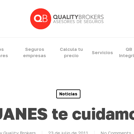
ram
os
Seguros
Calcula tu
QB
Servicios
ares
empresas
precio
Integr
Noticias
ANES te cuidam
y
Quality Brokers
23 de julio de 2011
No Comments