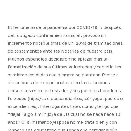
Skip
Men
to
Close
main
Menu
content
El fenómeno de la pandemia por COVID-19, y después
del
obligado confinamiento inicial, provocó un
incremento notable (mas de un
20%) de tramitaciones
de testamentos ante las Notarias de nuestro país.
Muchos españoles decidieron no aplazar mas la
formalización de sus últimas voluntades y con ello les
surgieron las dudas que siempre se plantean frente a
situaciones de excepcionalidad en las relaciones
personales entre el testador y sus posibles herederos
forzosos (hijos/as o descendientes, cónyuge, padres o
ascendientes). Interrogantes tales como ¿tengo que
“dejar” algo a mi hijo/a del/la cual no se nada hace 10
años? O, si mi marido/esposa no me trata bien y con
respeto ¿es obligatorio que tenga que heredar algún