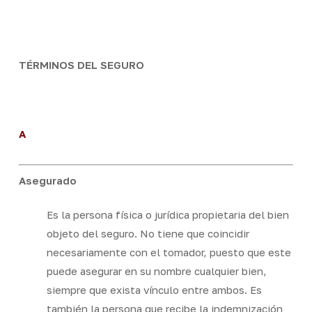
Skip
Men
to
Close
main
Menu
content
TÉRMINOS DEL SEGURO
A
Asegurado
Es la persona física o jurídica propietaria del bien
objeto del seguro. No tiene que coincidir
necesariamente con el tomador, puesto que este
puede asegurar en su nombre cualquier bien,
siempre que exista vínculo entre ambos. Es
también la persona que recibe la indemnización