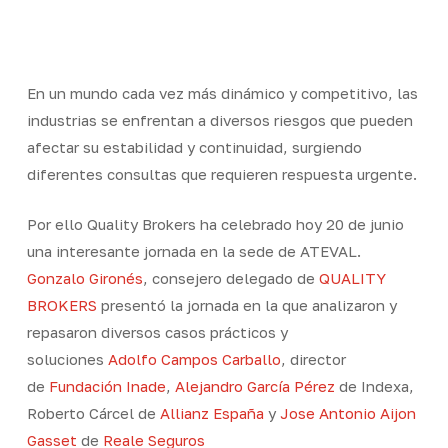
Skip
Men
to
Close
main
Menu
content
En un mundo cada vez más dinámico y competitivo, las
industrias se enfrentan a diversos riesgos que pueden
afectar su estabilidad y continuidad, surgiendo
diferentes consultas que requieren respuesta urgente.
Por ello Quality Brokers ha celebrado hoy 20 de junio
una interesante jornada en la sede de ATEVAL.
Gonzalo Gironés
, consejero delegado de
QUALITY
BROKERS
presentó la jornada en la que analizaron y
repasaron diversos casos prácticos y
soluciones
Adolfo Campos Carballo
, director
de
Fundación Inade
,
Alejandro García Pérez
de Indexa,
Roberto Cárcel de
Allianz España
y
Jose Antonio Aijon
Gasset
de
Reale Seguros