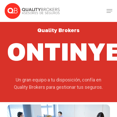
Skip
Men
to
Close
main
Menu
content
Quality Brokers
ONTINY
Un gran equipo a tu disposición, confía en
Quality Brokers para gestionar tus seguros.