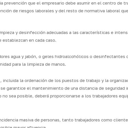
a prevención que el empresario debe asumir en el centro de trab
ión de riesgos laborales y del resto de normativa laboral que r
mpieza y desinfección adecuadas a las características e intens
se establezcan en cada caso.
dores agua y jabón, o geles hidroalcohólicos o desinfectantes c
anidad para la limpieza de manos.
, incluida la ordenación de los puestos de trabajo y la organiza
se garantice el mantenimiento de una distancia de seguridad 
o no sea posible, deberá proporcionarse a los trabajadores equ
ncidencia masiva de personas, tanto trabajadores como clientes
visible mayor afluencia.