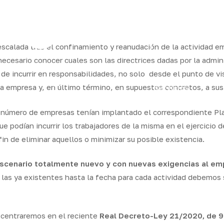
ram
escalada tras el confinamiento y reanudación de la actividad 
cesario conocer cuales son las directrices dadas por la adminis
de incurrir en responsabilidades, no solo
desde el punto de vis
os
Seguros
Calcula tu
QB
pia empresa y, en último término, en supuestos concretos, a su
Servicios
ares
empresas
precio
Integr
an número de empresas tenían implantado el correspondiente P
ue podían incurrir los trabajadores de la misma en el ejercicio 
n de eliminar aquellos o minimizar su posible existencia.
scenario totalmente nuevo y con nuevas exigencias al em
 las ya existentes hasta la fecha para cada actividad debemos 
s centraremos en el reciente
Real Decreto-Ley 21/2020, de 9