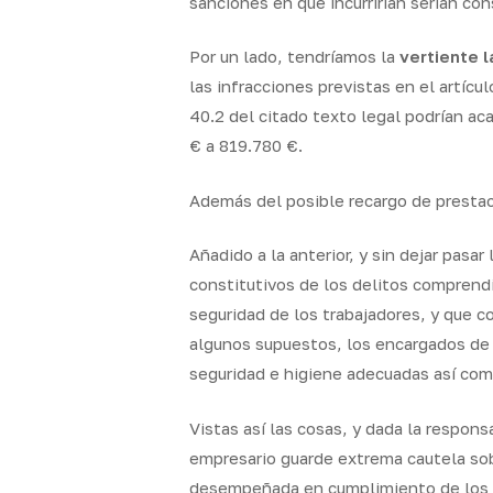
sanciones en que incurrirían serían con
Por un lado, tendríamos la
vertiente l
las
infracciones previstas en el artícu
40.2 del citado texto legal podrían aca
€ a 819.780 €.
Además del
posible recargo de prestac
Añadido a la anterior, y sin dejar pas
constitutivos de los delitos comprend
seguridad de los trabajadores, y que
algunos supuestos, los encargados de 
seguridad e higiene adecuadas así com
Vistas así las cosas, y dada la respo
empresario guarde extrema cautela sob
desempeñada en cumplimiento de los pr