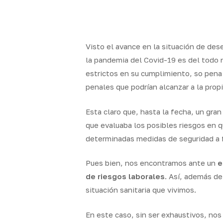
Skip
to
x-
facebook
linkedin
youtube
instag
main
twitter
content
Visto el avance en la situación de des
la pandemia del Covid-19 es del todo ne
estrictos en su cumplimiento, so pena 
Quality
Segur
penales que podrían alcanzar a la pro
Brokers
particul
Esta claro que, hasta la fecha, un gr
que evaluaba los posibles riesgos en q
determinadas medidas de seguridad a fi
Pues bien, nos encontramos ante un
e
de riesgos laborales
. Así, además de
situación sanitaria que vivimos.
En este caso, sin ser exhaustivos, no