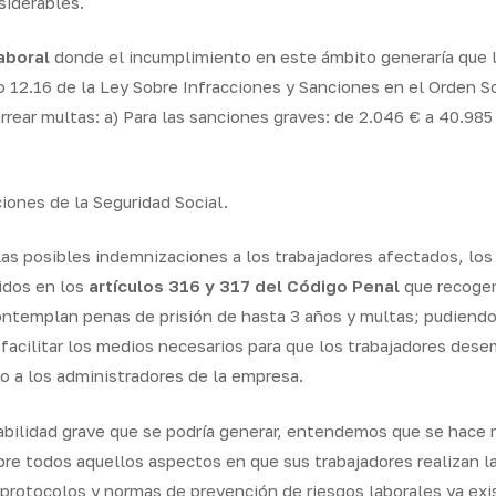
siderables.
aboral
donde el incumplimiento en este ámbito generaría que 
lo 12.16 de la Ley Sobre Infracciones y Sanciones en el Orden So
rrear multas: a) Para las sanciones graves: de 2.046 € a 40.985
iones de la Seguridad Social
.
ar las posibles indemnizaciones a los trabajadores afectados, lo
idos en los
artículos 316 y 317 del Código Penal
que recogen
 contemplan
penas de prisión de hasta 3 años y multas
; pudiendo
facilitar los medios necesarios para que los trabajadores des
o a los administradores de la empresa.
nsabilidad grave que se podría generar, entendemos que se hace
re todos aquellos aspectos en que sus trabajadores realizan la
otocolos y normas de prevención de riesgos laborales ya exis