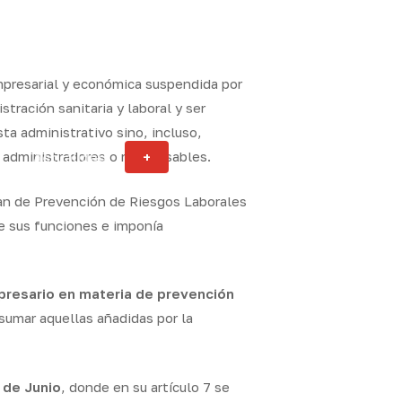
empresarial y económica suspendida por
tración sanitaria y laboral y ser
ta administrativo sino, incluso,
s administradores o responsables.
Actualidad
+
ity
lan de Prevención de Riesgos Laborales
de sus funciones e imponía
presario en materia de prevención
sumar aquellas añadidas por la
 de Junio
, donde en su
artículo 7
se