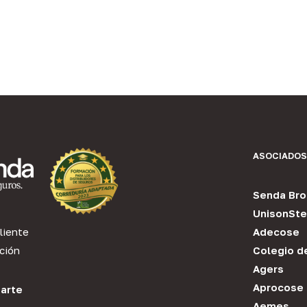
ASOCIADOS
Senda Bro
UnisonSte
liente
Adecose
ción
Colegio d
Agers
Aprocose
arte
Aemes