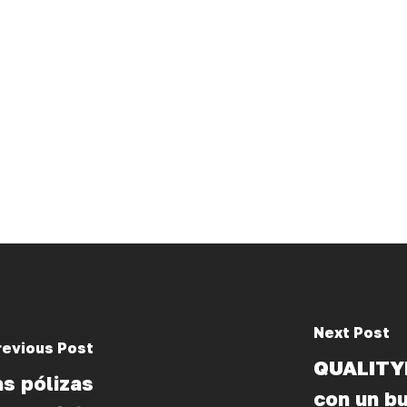
Next Post
revious Post
QUALITYB
s pólizas
con un b