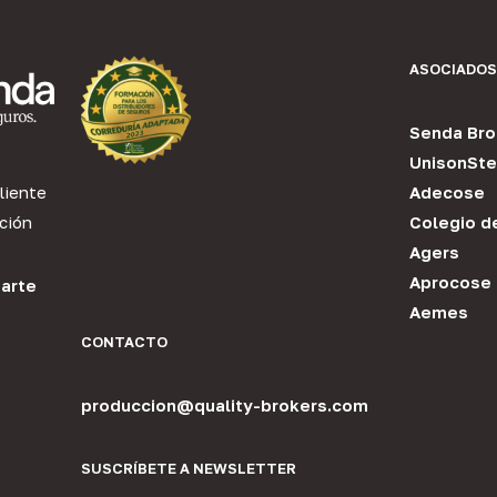
ASOCIADOS
Senda Bro
UnisonSte
liente
Adecose
ción
Colegio d
Agers
Aprocose
arte
Aemes
CONTACTO
produccion@quality-brokers.com
SUSCRÍBETE A NEWSLETTER