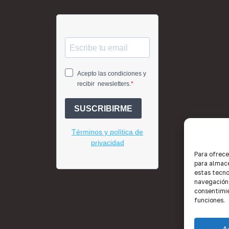
Para ofrece
para almace
estas tecno
navegación o
consentimie
funciones.