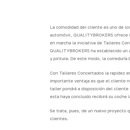
Skip
to
x-
facebook
linkedin
youtube
instag
main
twitter
content
La comodidad del cliente es uno de lo
automóvil, QUALITYBROKERS ofrece la p
en marcha la iniciativa de Talleres Co
Quality
Segur
QUALITYBROKERS ha establecido un acu
Brokers
particul
y pintura. De este modo, la correduría
Con Talleres Concertados la rapidez en
importante ventaja es que el cliente 
taller pondrá a disposición del client
esta haya concluido recibirá su coche l
Se trata, pues, de un nuevo proyecto
clientes.