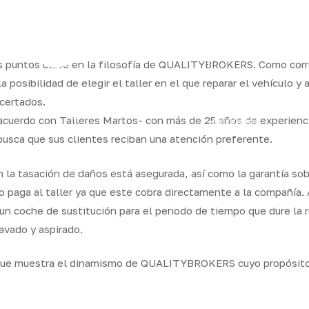
ram
s puntos clave en la filosofía de QUALITYBROKERS. Como corre
osibilidad de elegir el taller en el que reparar el vehículo y
ncertados.
os
Seguros
Calcula tu
QB
erdo con Talleres Martos- con más de 25 años de experiencia
Servicios
ares
empresas
precio
Integr
 busca que sus clientes reciban una atención preferente.
 la tasación de daños está asegurada, así como la garantía sobr
no paga al taller ya que este cobra directamente a la compañía
e un coche de sustitución para el periodo de tiempo que dure la 
avado y aspirado.
 que muestra el dinamismo de QUALITYBROKERS cuyo propósito e