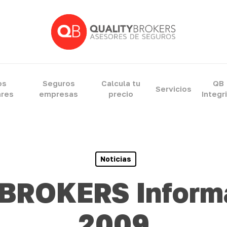
ram
os
Seguros
Calcula tu
QB
Servicios
ares
empresas
precio
Integr
Noticias
BROKERS Informa
2009