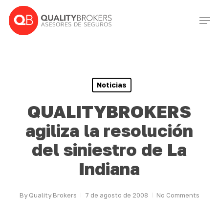
Skip
Men
to
Close
main
Menu
content
Noticias
QUALITYBROKERS
agiliza la resolución
del siniestro de La
Indiana
By
Quality Brokers
7 de agosto de 2008
No Comments