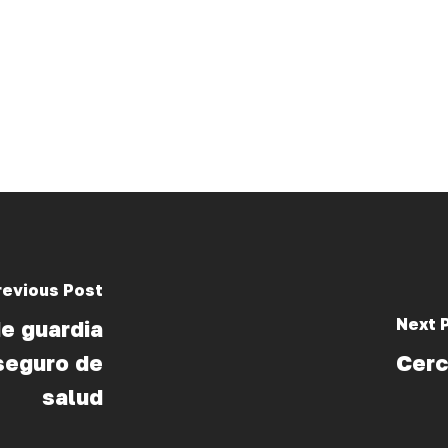
revious Post
Next 
de guardia
 seguro de
Cerc
salud