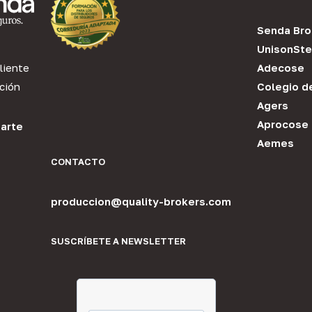
Senda Bro
UnisonSte
liente
Adecose
ción
Colegio d
Agers
Aprocose
arte
Aemes
CONTACTO
produccion@quality-brokers.com
SUSCRÍBETE A NEWSLETTER