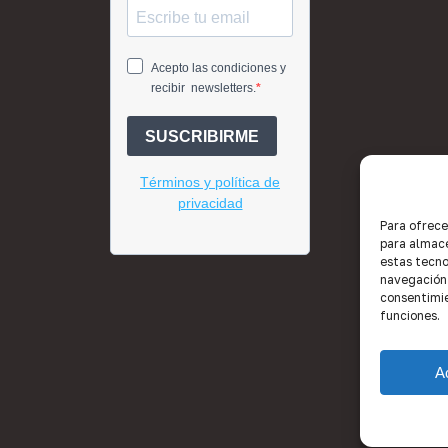
Para ofrece
para almace
estas tecno
navegación o
consentimie
funciones.
A