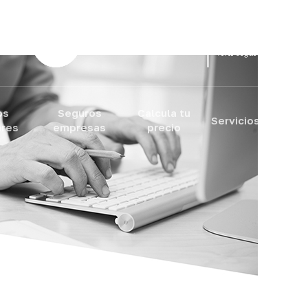
ram
os
Seguros
Calcula tu
QB
Servicios
ares
empresas
precio
Integr