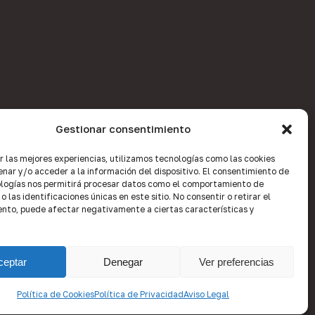
Gestionar consentimiento
r las mejores experiencias, utilizamos tecnologías como las cookies
nar y/o acceder a la información del dispositivo. El consentimiento de
logías nos permitirá procesar datos como el comportamiento de
 las identificaciones únicas en este sitio. No consentir o retirar el
nto, puede afectar negativamente a ciertas características y
ceptar
Denegar
Ver preferencias
Política de Cookies
Política de Privacidad
Aviso Legal
x-
facebook
linkedin
youtube
instagram
twitter