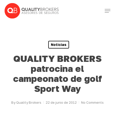
Skip
Men
to
Close
main
Menu
content
Noticias
QUALITY BROKERS
patrocina el
campeonato de golf
Sport Way
By
Quality Brokers
22 de junio de 2012
No Comments