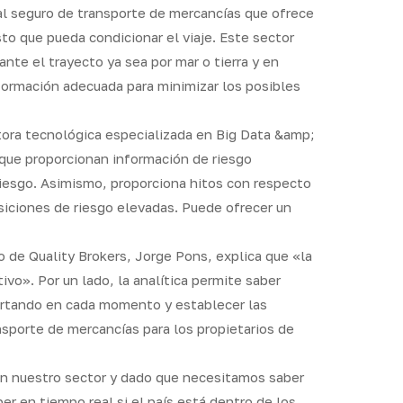
 al seguro de transporte de mercancías que ofrece
to que pueda condicionar el viaje. Este sector
ante el trayecto ya sea por mar o tierra y en
nformación adecuada para minimizar los posibles
tora tecnológica especializada en Big Data &amp;
s que proporcionan información de riesgo
 riesgo. Asimismo, proporciona hitos con respecto
osiciones de riesgo elevadas. Puede ofrecer un
 de Quality Brokers, Jorge Pons, explica que «la
ivo». Por un lado, la analítica permite saber
rtando en cada momento y establecer las
nsporte de mercancías para los propietarios de
n nuestro sector y dado que necesitamos saber
er en tiempo real si el país está dentro de los