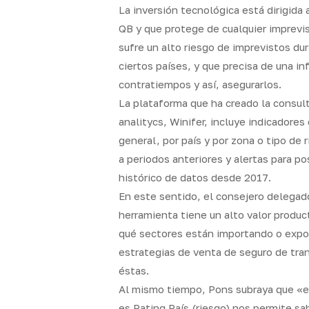
La inversión tecnológica está dirigida
QB y que protege de cualquier imprevis
sufre un alto riesgo de imprevistos dur
ciertos países, y que precisa de una i
contratiempos y así, asegurarlos.
La plataforma que ha creado la consul
analitycs, Winifer, incluye indicadore
general, por país y por zona o tipo de
a periodos anteriores y alertas para p
histórico de datos desde 2017.
En este sentido, el consejero delegado
herramienta tiene un alto valor product
qué sectores están importando o expo
estrategias de venta de seguro de tra
éstas.
Al mismo tiempo, Pons subraya que «e
es Rating País (riesgo) nos permite sab