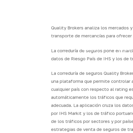
Skip
to
x-
facebook
linkedin
youtube
instag
main
twitter
content
Quality Brokers analiza los mercados y
transporte de mercancías para ofrecer
Quality
Segur
La correduría de seguros pone en marc
Brokers
particul
datos de Riesgo País de IHS y los de t
La correduría de seguros Quality Brok
una plataforma que permite controlar a
cualquier país con respecto al rating e
automáticamente los tráficos que requ
adecuada. La aplicación cruza los dato
por IHS Markit y los de tráfico portuar
de los tráficos por sectores y por país
estrategias de venta de seguros de tr