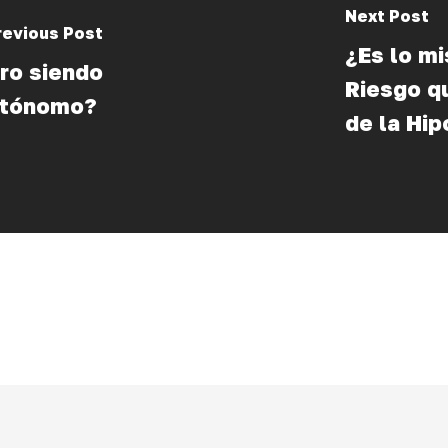
Next Post
revious Post
¿Es lo m
ro siendo
Riesgo q
utónomo?
de la Hi