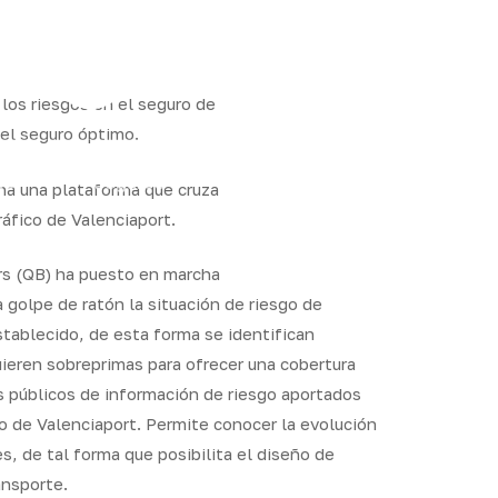
ram
 los riesgos en el seguro de
 el seguro óptimo.
os
Seguros
Calcula tu
QB
ha una plataforma que cruza
Servicios
ares
empresas
precio
Integr
ráfico de Valenciaport.
ers (QB) ha puesto en marcha
 golpe de ratón la situación de riesgo de
stablecido, de esta forma se identifican
ieren sobreprimas para ofrecer una cobertura
s públicos de información de riesgo aportados
io de Valenciaport. Permite conocer la evolución
es, de tal forma que posibilita el diseño de
ansporte.