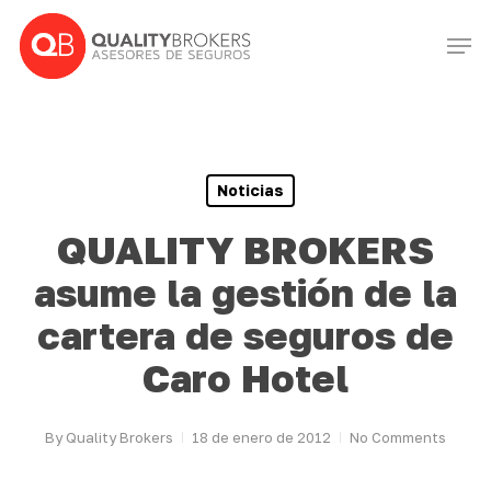
Skip
Men
to
Close
main
Menu
content
Noticias
QUALITY BROKERS
asume la gestión de la
cartera de seguros de
Caro Hotel
By
Quality Brokers
18 de enero de 2012
No Comments