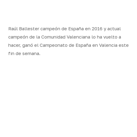
Skip
Men
to
Close
main
Menu
content
Raúl Ballester campeón de España en 2016 y actual
campeón de la Comunidad Valenciana lo ha vuelto a
hacer, ganó el Campeonato de España en Valencia este
fin de semana.