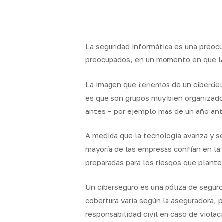
Skip
to
x-
facebook
linkedin
youtube
instag
main
twitter
content
La seguridad informática es una preoc
preocupados, en un momento en que la p
Quality
Segur
La imagen que tenemos de un ciberdelin
Brokers
particul
es que son grupos muy bien organizado
antes – por ejemplo más de un año ant
A medida que la tecnología avanza y s
mayoría de las empresas confían en la 
preparadas para los riesgos que plante
Un ciberseguro es una póliza de seguro
cobertura varía según la aseguradora, 
responsabilidad civil en caso de viola