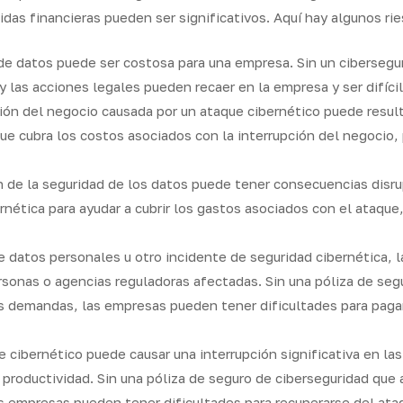
idas financieras pueden ser significativos. Aquí hay algunos ri
 de datos puede ser costosa para una empresa. Sin un cibersegu
y las acciones legales pueden recaer en la empresa y ser difícil
ión del negocio causada por un ataque cibernético puede resulta
ue cubra los costos asociados con la interrupción del negocio,
n de la seguridad de los datos puede tener consecuencias disru
rnética para ayudar a cubrir los gastos asociados con el ataque,
de datos personales u otro incidente de seguridad cibernética,
onas o agencias reguladoras afectadas. Sin una póliza de segu
s demandas, las empresas pueden tener dificultades para pagar
e cibernético puede causar una interrupción significativa en l
y productividad. Sin una póliza de seguro de ciberseguridad que 
as empresas pueden tener dificultades para recuperarse del ata