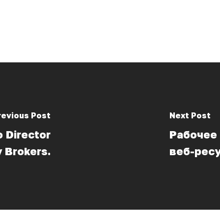
revious Post
Next Post
 Director
Рабочее
y Brokers.
веб-ресу