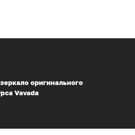
 зеркало оригинального
рса Vavada