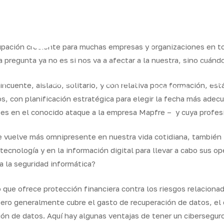
ram
upación creciente para muchas empresas y organizaciones en to
regunta ya no es si nos va a afectar a la nuestra, sino cuándo
os
Seguros
Calcula tu
QB
cuente, aislado, solitario, y con relativa poca formación, está
Servicios
ares
empresas
precio
Integr
s, con planificación estratégica para elegir la fecha más ad
es en el conocido ataque a la empresa Mapfre – y cuya profesi
e vuelve más omnipresente en nuestra vida cotidiana, también l
tecnología y en la información digital para llevar a cabo sus o
a la seguridad informática?
 que ofrece protección financiera contra los riesgos relacionad
pero generalmente cubre el gasto de recuperación de datos, el d
ción de datos. Aquí hay algunas ventajas de tener un cibersegur