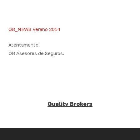
Skip
Men
to
Close
main
Menu
content
QB_NEWS Verano 2014
Atentamente,
QB Asesores de Seguros.
Quality Brokers