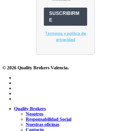
© 2026 Quality Brokers Valencia.
x-
twitter
facebook
linkedin
youtube
instagram
Close
Quality Brokers
Menu
Nosotros
Responsabilidad Social
Nuestras oficinas
Contacto