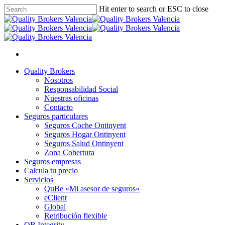
Skip
Hit enter to search or ESC to close
to
Close
main
Search
content
x-
facebook
linkedin
youtube
instagram
twitter
Menu
Menu
Quality Brokers
Nosotros
Responsabilidad Social
Nuestras oficinas
Contacto
Seguros particulares
Seguros Coche Ontinyent
Seguros Hogar Ontinyent
Seguros Salud Ontinyent
Zona Cobertura
Seguros empresas
Calcula tu precio
Servicios
QuBe «Mi asesor de seguros»
eClient
Global
Retribución flexible
QB Integrity