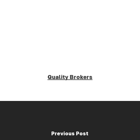
Skip
Men
to
Close
main
Menu
content
Quality Brokers
Previous Post