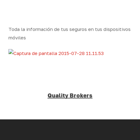
Skip
Men
to
Close
main
Menu
content
Toda la información de tus seguros en tus dispositivos
móviles
Quality Brokers