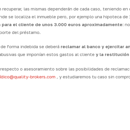
n recuperar, las mismas dependerán de cada caso, teniendo en 
e se localiza el inmueble pero, por ejemplo una hipoteca de 
 para el cliente de unos 3.000 euros aproximadamente
: n
mporte del préstamo.
s de forma indebida se deberá
reclamar al banco y ejercitar a
abusivas que imponían estos gastos al cliente
y la restitució
l respecto o asesoramiento sobre las posibilidades de reclamaci
rídico@quality-brokers.com
, y estudiaremos tu caso sin compr