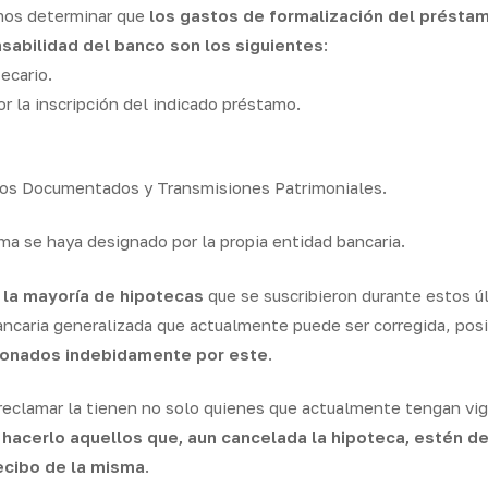
mos determinar que
los gastos de formalización del préstam
abilidad del banco son los siguientes
:
ecario.
r la inscripción del indicado préstamo.
cos Documentados y Transmisiones Patrimoniales.
ma se haya designado por la propia entidad bancaria.
 la mayoría de hipotecas
que se suscribieron durante estos ú
ncaria generalizada que actualmente puede ser corregida, posi
abonados indebidamente por este
.
reclamar la tienen no solo quienes que actualmente tengan vi
acerlo aquellos que, aun cancelada la hipoteca, estén de
ecibo de la misma
.