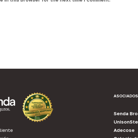
ASOCIADOS
Senda Bro
UnisonSte
liente
Adecose