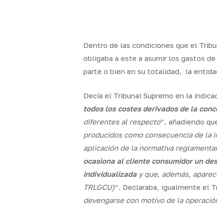
Skip
to
x-
facebook
linkedin
youtube
instag
main
twitter
content
Dentro de las condiciones que el Trib
obligaba a este a asumir los gastos d
parte o bien en su totalidad, la entida
Quality
Segur
Brokers
particul
Decía el Tribunal Supremo en la indica
todos los costes derivados de la conc
diferentes al respecto
”, añadiendo qu
producidos como consecuencia de la int
aplicación de la normativa reglamentar
ocasiona al cliente consumidor un de
individualizada
y que, además, aparece
TRLGCU)
”. Declaraba, igualmente el 
devengarse con motivo de la operació