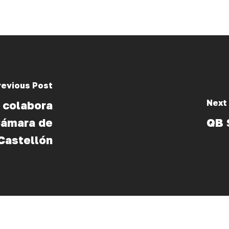
revious Post
Next
 colabora
Cámara de
QB 
Castellón