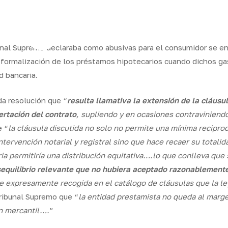
ram
unal Supremo declaraba como abusivas para el consumidor se en
e formalización de los préstamos hipotecarios cuando dichos g
d bancaria.
os
Seguros
Calcula tu
QB
Servicios
ares
empresas
precio
Integr
da resolución que “
resulta llamativa la extensión de la cláusu
ertación del contrato
, supliendo y en ocasiones contraviniend
e “
la cláusula discutida no solo no permite una mínima reciproc
ervención notarial y registral sino que hace recaer su totalid
ia permitiría una distribución equitativa….lo que conlleva que
sequilibrio relevante que no hubiera aceptado razonablemente
 expresamente recogida en el catálogo de cláusulas que la le
Tribunal Supremo que “
la entidad prestamista no queda al marge
n mercantil….
”