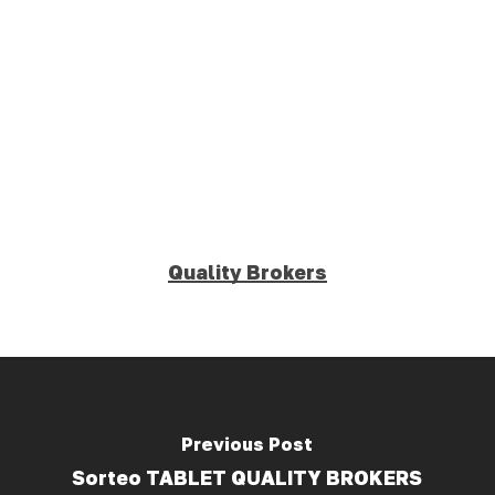
Skip
Men
to
Close
main
Menu
content
Quality Brokers
Previous Post
Sorteo TABLET QUALITY BROKERS