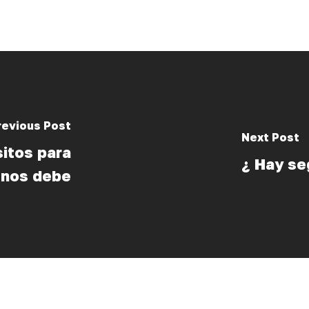
revious Post
Next Post
sitos para
¿ Hay se
n nos debe