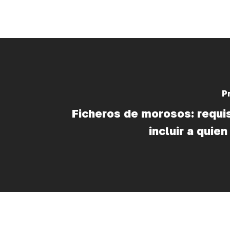
P
Ficheros de morosos: requi
incluir a quie