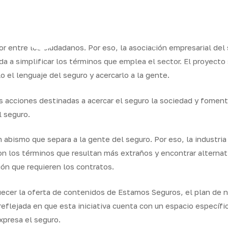
ram
or entre los ciudadanos. Por eso, la asociación empresarial de
da a simplificar los términos que emplea el sector. El proyect
o el lenguaje del seguro y acercarlo a la gente.
os
Seguros
Calcula tu
QB
Servicios
ares
empresas
precio
Integr
 acciones destinadas a acercar el seguro la sociedad y fomenta
l seguro.
n abismo que separa a la gente del seguro. Por eso, la industri
 son los términos que resultan más extraños y encontrar alternat
ón que requieren los contratos.
ecer la oferta de contenidos de Estamos Seguros, el plan de 
reflejada en que esta iniciativa cuenta con un espacio específ
xpresa el seguro.