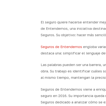
Skip
to
x-
facebook
linkedin
youtube
instag
main
twitter
content
El seguro quiere hacerse entender mej
de Entendernos, una iniciativa destina
Seguros. Su objetivo: hacer más sencill
Quality
Segur
Brokers
particul
Seguros de Entendernos
engloba varias
destaca una: simplificar el lenguaje de
Las palabras pueden ser una barrera, u
obra. Su trabajo es identificar cuáles
al mismo tiempo, mantengan la precisi
Seguros de Entendernos viene a enriqu
seguro en 2016. Su importancia queda 
Seguros dedicado a analizar cómo se e