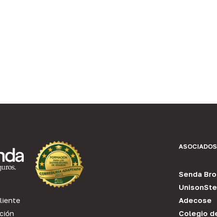
ASOCIADOS
Senda Bro
UnisonSte
liente
Adecose
ción
Colegio d