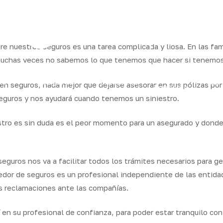
ram
bre nuestros seguros es una tarea complicada y liosa. En las fa
muchas veces no sabemos lo que tenemos que hacer si tenemos 
os
Seguros
Calcula tu
QB
n seguros, nada mejor que dejarse asesorar en sus pólizas por
Servicios
ares
empresas
precio
Integr
guros y nos ayudará cuando tenemos un siniestro.
stro es sin duda es el peor momento para un asegurado y dond
seguros nos va a facilitar todos los trámites necesarios para g
edor de seguros es un profesional independiente de las entida
s reclamaciones ante las compañías.
í en su profesional de confianza, para poder estar tranquilo c