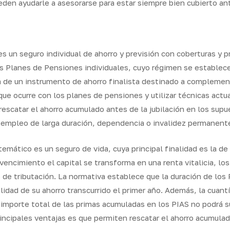
en ayudarle a asesorarse para estar siempre bien cubierto ant
s un seguro individual de ahorro y previsión con coberturas y p
os Planes de Pensiones individuales, cuyo régimen se establec
a de un instrumento de ahorro finalista destinado a complement
 que ocurre con los planes de pensiones y utilizar técnicas actu
escatar el ahorro acumulado antes de la jubilación en los supu
empleo de larga duración, dependencia o invalidez permanente
temático es un seguro de vida, cuya principal finalidad es la de 
l vencimiento el capital se transforma en una renta vitalicia, 
 tributación. La normativa establece que la duración de los P
ilidad de su ahorro transcurrido el primer año. Además, la cuan
 importe total de las primas acumuladas en los PIAS no podrá s
rincipales ventajas es que permiten rescatar el ahorro acumul