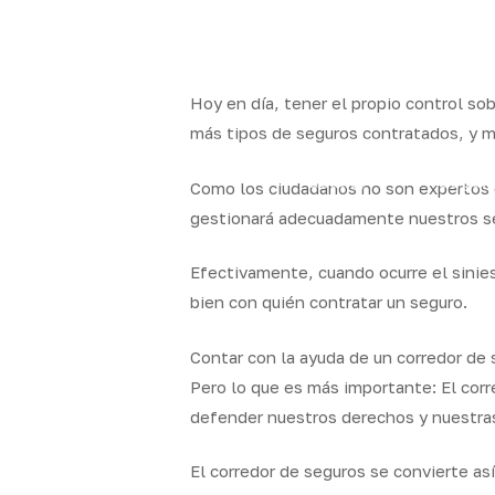
Skip
to
x-
facebook
linkedin
youtube
instag
main
twitter
content
Hoy en día, tener el propio control so
más tipos de seguros contratados, y 
Quality
Segur
Como los ciudadanos no son expertos e
Brokers
particul
gestionará adecuadamente nuestros se
Efectivamente, cuando ocurre el sinie
bien con quién contratar un seguro.
Contar con la ayuda de un corredor de 
Pero lo que es más importante: El corr
defender nuestros derechos y nuestra
El corredor de seguros se convierte as