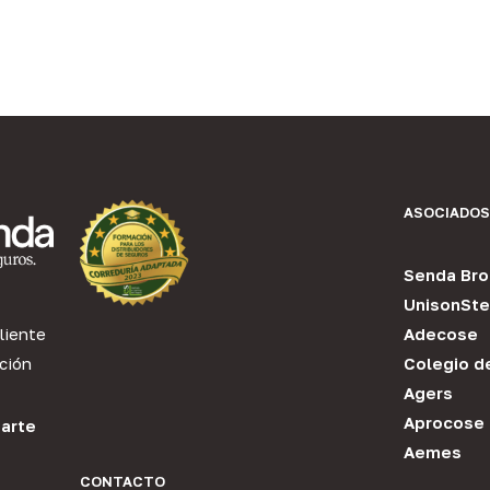
ASOCIADOS
Senda Bro
UnisonSte
liente
Adecose
ción
Colegio d
Agers
Aprocose
arte
Aemes
CONTACTO