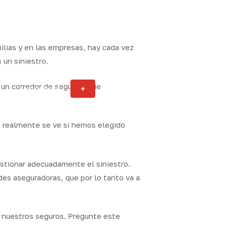
milias y en las empresas, hay cada vez
un siniestro.
 un corredor de seguros, que
Actualidad
+
ity
e realmente se ve si hemos elegido
estionar adecuadamente el siniestro.
des aseguradoras, que por lo tanto va a
on nuestros seguros. Pregunte este