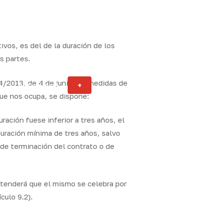
vos, es del de la duración de los
s partes.
 4/2013, de 4 de junio, de medidas de
Actualidad
+
ity
que nos ocupa, se dispone:
ración fuese inferior a tres años, el
uración mínima de tres años, salvo
 de terminación del contrato o de
ntenderá que el mismo se celebra por
culo 9.2).