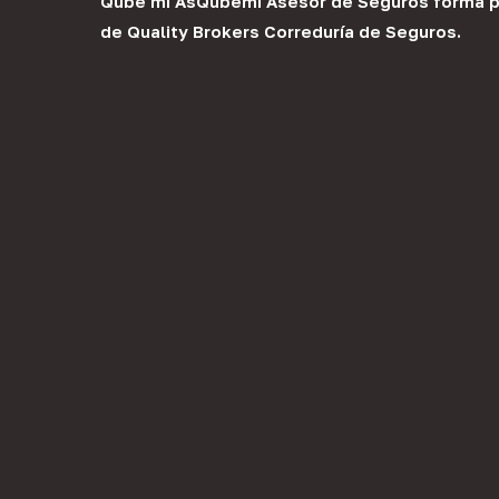
Qube mi As
Qubemi Asesor de Seguros
forma p
de
Quality Brokers Correduría de Seguros
.