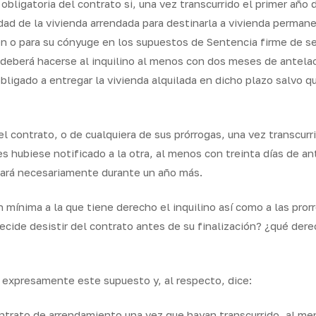
bligatoria del contrato si, una vez transcurrido el primer año 
dad de la vivienda arrendada para destinarla a vivienda permane
n o para su cónyuge en los supuestos de Sentencia firme de sep
deberá hacerse al inquilino al menos con dos meses de antelaci
obligado a entregar la vivienda alquilada en dicho plazo salvo q
el contrato, o de cualquiera de sus prórrogas, una vez transcu
es hubiese notificado a la otra, al menos con treinta días de an
ogará necesariamente durante un año más.
n mínima a la que tiene derecho el inquilino así como a las pr
ecide desistir del contrato antes de su finalización? ¿qué dere
e expresamente este supuesto y, al respecto, dice:
contrato de arrendamiento una vez que hayan transcurrido, al m