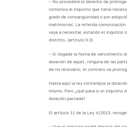
– No procederá el derecho de prórroga o
comunica al inquilino que tiene necesi
grado de consanguinidad o por adopció
matrimonial. La referida comunicación 
vaya a necesitar, estando el inquilino 
distinto. (artículo 9.3)
– Si llegada la fecha de vencimiento d
duración de aquel, ninguna de las part
de no renovarlo, el contrato se prorr
Hasta aquí la ley contempla la duració
mismo. Pero ¿qué pasa si el inquilino d
duración pactada?
El artículo 11 de la Ley 4/2013, recog
– Que el inquilino podrá desistir del 