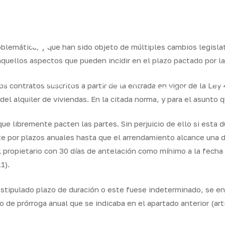
ram
lemática, y que han sido objeto de múltiples cambios legislati
quellos aspectos que pueden incidir en el plazo pactado por la
os
Seguros
Calcula tu
QB
os contratos suscritos a partir de la entrada en vigor de la Ley
Servicios
ares
empresas
precio
Integr
del alquiler de viviendas. En la citada norma, y para el asunto 
ue libremente pacten las partes. Sin perjuicio de ello si esta du
te por plazos anuales hasta que el arrendamiento alcance una d
l propietario con 30 días de antelación como mínimo a la fecha
1).
estipulado plazo de duración o este fuese indeterminado, se e
 de prórroga anual que se indicaba en el apartado anterior (artí