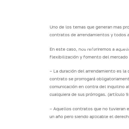
Skip
to
x-
facebook
linkedin
youtube
instag
main
twitter
content
Uno de los temas que generan mas prob
contratos de arrendamientos y todos a
Quality
Segur
En este caso, nos referiremos a aquell
Brokers
particul
flexibilización y fomento del mercado 
– La duración del arrendamiento es la q
contrato se prorrogará obligatoriamen
comunicación en contra del inquilino a
cualquiera de sus prórrogas. (artículo 9.
– Aquellos contratos que no tuvieran 
un año pero siendo aplicable el derecho