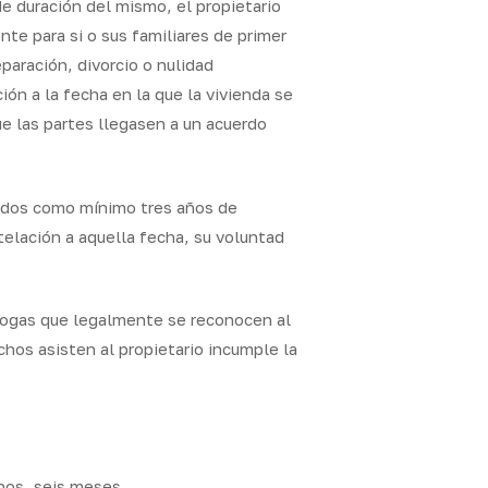
de duración del mismo, el propietario
nte para si o sus familiares de primer
aración, divorcio o nulidad
ón a la fecha en la que la vivienda se
ue las partes llegasen a un acuerdo
rridos como mínimo tres años de
telación a aquella fecha, su voluntad
orrogas que legalmente se reconocen al
chos asisten al propietario incumple la
enos, seis meses.