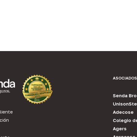
ASOCIADOS
Senda Bro
UnisonSte
liente
Adecose
ción
Colegio d
Agers
Aprocose