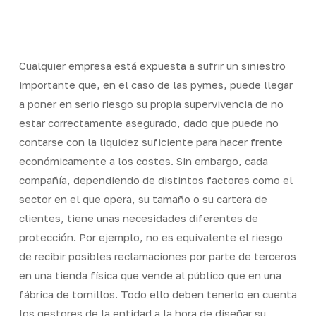
Skip
Men
to
Close
main
Menu
content
Cualquier empresa está expuesta a sufrir un siniestro
importante que, en el caso de las pymes, puede llegar
a poner en serio riesgo su propia supervivencia de no
estar correctamente asegurado, dado que puede no
contarse con la liquidez suficiente para hacer frente
económicamente a los costes. Sin embargo, cada
compañía, dependiendo de distintos factores como el
sector en el que opera, su tamaño o su cartera de
clientes, tiene unas necesidades diferentes de
protección. Por ejemplo, no es equivalente el riesgo
de recibir posibles reclamaciones por parte de terceros
en una tienda física que vende al público que en una
fábrica de tornillos. Todo ello deben tenerlo en cuenta
los gestores de la entidad a la hora de diseñar su