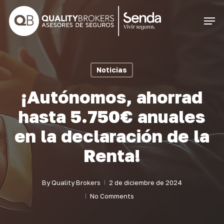
Skip
Men
to
Close
main
Menu
content
Noticias
¡Autónomos, ahorrad
hasta 5.750€ anuales
en la declaración de la
Renta!
By
Quality Brokers
2 de diciembre de 2024
No Comments