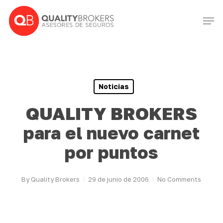
Skip
Men
to
Close
main
Menu
content
Noticias
QUALITY BROKERS
para el nuevo carnet
por puntos
By
Quality Brokers
29 de junio de 2006
No Comments