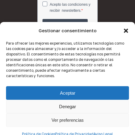
Gestionar consentimiento
Para ofrecer las mejores experiencias, utilizamos tecnologías como
las cookies para almacenar y/o acceder a la información del
dispositivo. El consentimiento de estas tecnologías nos permitirá
procesar datos como el comportamiento de navegación o las
identificaciones únicas en este sitio. No consentir o retirar el
consentimiento, puede afectar negativamente a ciertas
características y funciones.
Aceptar
Denegar
© 2026 Quality Brokers Valencia.
Ver preferencias
x-
facebook
linkedin
youtube
instagram
Política de Cookies
Política de Privacidad
Aviso Legal