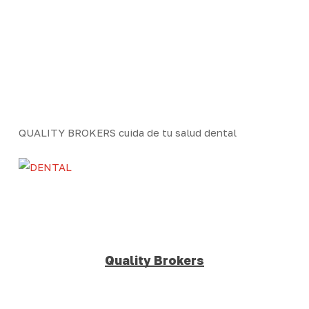
Skip
Men
to
Close
main
Menu
content
QUALITY BROKERS cuida de tu salud dental
Quality Brokers